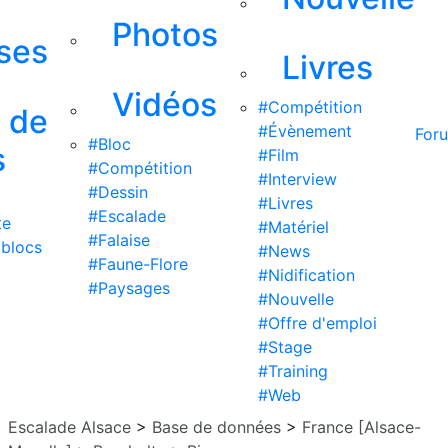
Photos
ises
Livres
Vidéos
#Compétition
s de
#Évènement
For
#Bloc
s
#Film
#Compétition
#Interview
#Dessin
#Livres
#Escalade
te
#Matériel
#Falaise
 blocs
#News
#Faune-Flore
#Nidification
#Paysages
#Nouvelle
#Offre d'emploi
#Stage
#Training
#Web
Escalade Alsace
>
Base de données
>
France [Alsace-