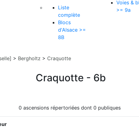
Voies & b
Liste
>= 9a
complète
Blocs
d'Alsace >=
8B
elle]
>
Bergholtz
>
Craquotte
Craquotte - 6b
0 ascensions répertoriées dont 0 publiques
eur