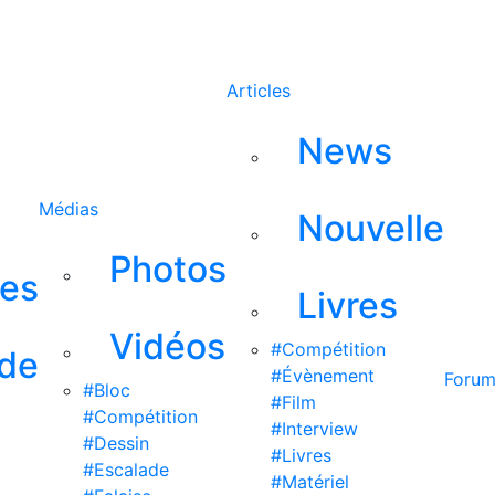
Rechercher
Articles
News
Médias
Nouvelle
Photos
ses
Livres
Vidéos
#Compétition
 de
#Évènement
Foru
#Bloc
#Film
#Compétition
#Interview
#Dessin
#Livres
#Escalade
#Matériel