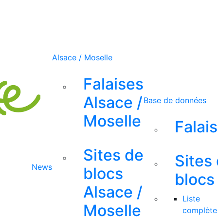
Alsace / Moselle
Falaises
Alsace /
Base de données
Moselle
Falai
Sites de
Sites
News
blocs
blocs
Alsace /
Liste
Moselle
complète