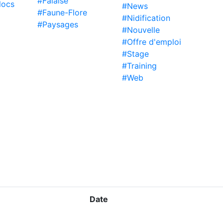
#Falaise
locs
#News
#Faune-Flore
#Nidification
#Paysages
#Nouvelle
#Offre d'emploi
#Stage
#Training
#Web
Date