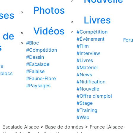
Photos
ises
Livres
Vidéos
#Compétition
s de
#Évènement
For
#Bloc
s
#Film
#Compétition
#Interview
#Dessin
#Livres
#Escalade
te
#Matériel
#Falaise
 blocs
#News
#Faune-Flore
#Nidification
#Paysages
#Nouvelle
#Offre d'emploi
#Stage
#Training
#Web
Escalade Alsace
>
Base de données
>
France [Alsace-