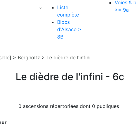
Voies & b
Liste
>= 9a
complète
Blocs
d'Alsace >=
8B
elle]
>
Bergholtz
>
Le dièdre de l'infini
Le dièdre de l'infini - 6c
0 ascensions répertoriées dont 0 publiques
eur