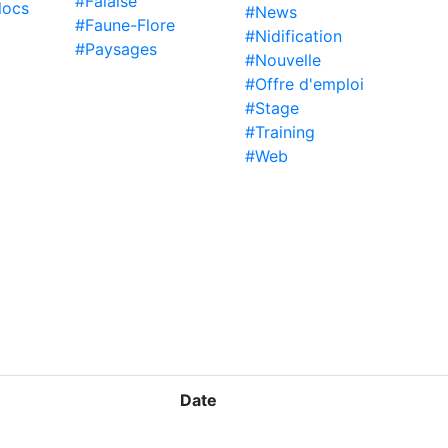
#Falaise
locs
#News
#Faune-Flore
#Nidification
#Paysages
#Nouvelle
#Offre d'emploi
#Stage
#Training
#Web
Date