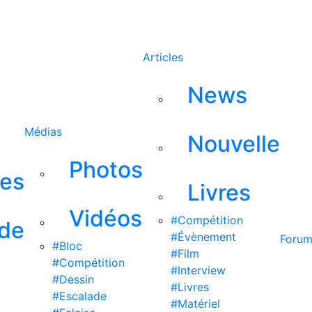
Rechercher
Articles
News
Médias
Nouvelle
Photos
ses
Livres
Vidéos
#Compétition
 de
#Évènement
Foru
#Bloc
#Film
#Compétition
#Interview
#Dessin
#Livres
#Escalade
#Matériel