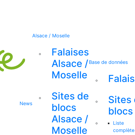
Alsace / Moselle
Falaises
Alsace /
Base de données
Moselle
Falai
Sites de
Sites
News
blocs
blocs
Alsace /
Liste
Moselle
complète