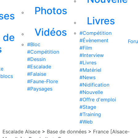
Photos
ises
Livres
Vidéos
#Compétition
s de
#Évènement
For
#Bloc
s
#Film
#Compétition
#Interview
#Dessin
#Livres
#Escalade
te
#Matériel
#Falaise
 blocs
#News
#Faune-Flore
#Nidification
#Paysages
#Nouvelle
#Offre d'emploi
#Stage
#Training
#Web
Escalade Alsace
>
Base de données
>
France [Alsace-