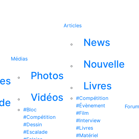
Rechercher
Articles
News
Médias
Nouvelle
Photos
ses
Livres
Vidéos
#Compétition
 de
#Évènement
Foru
#Bloc
#Film
#Compétition
#Interview
#Dessin
#Livres
#Escalade
#Matériel