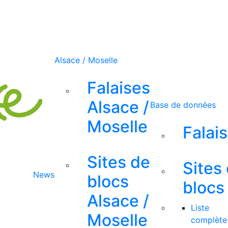
Alsace / Moselle
Falaises
Alsace /
Base de données
Moselle
Falai
Sites de
Sites
News
blocs
blocs
Alsace /
Liste
Moselle
complète