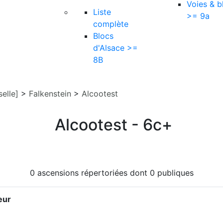
Voies & b
Liste
>= 9a
complète
Blocs
d'Alsace >=
8B
elle]
>
Falkenstein
>
Alcootest
Alcootest - 6c+
0 ascensions répertoriées dont 0 publiques
eur