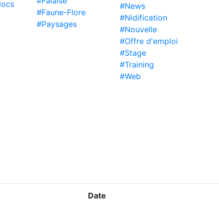
#Falaise
locs
#News
#Faune-Flore
#Nidification
#Paysages
#Nouvelle
#Offre d'emploi
#Stage
#Training
#Web
Date