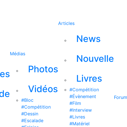
Rechercher
Articles
News
Médias
Nouvelle
Photos
ses
Livres
Vidéos
#Compétition
 de
#Évènement
Foru
#Bloc
#Film
#Compétition
#Interview
#Dessin
#Livres
#Escalade
#Matériel