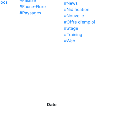
#Falaise
locs
#News
#Faune-Flore
#Nidification
#Paysages
#Nouvelle
#Offre d'emploi
#Stage
#Training
#Web
Date