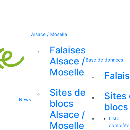
Alsace / Moselle
Falaises
Alsace /
Base de données
Moselle
Falai
Sites de
Sites
News
blocs
blocs
Alsace /
Liste
Moselle
complète