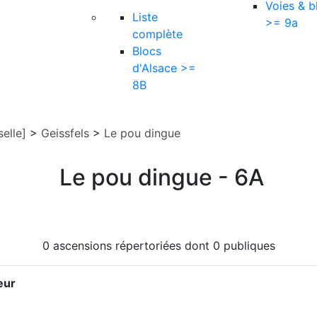
Voies & b
Liste
>= 9a
complète
Blocs
d'Alsace >=
8B
elle]
>
Geissfels
>
Le pou dingue
Le pou dingue - 6A
0 ascensions répertoriées dont 0 publiques
eur