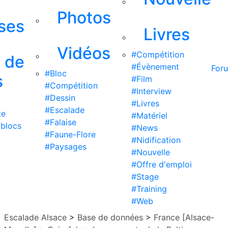
Photos
ises
Livres
Vidéos
#Compétition
s de
#Évènement
For
#Bloc
s
#Film
#Compétition
#Interview
#Dessin
#Livres
#Escalade
te
#Matériel
#Falaise
 blocs
#News
#Faune-Flore
#Nidification
#Paysages
#Nouvelle
#Offre d'emploi
#Stage
#Training
#Web
Escalade Alsace
>
Base de données
>
France [Alsace-