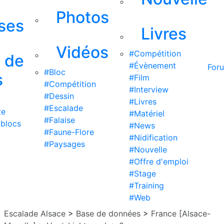
Photos
ises
Livres
Vidéos
#Compétition
s de
#Évènement
For
#Bloc
s
#Film
#Compétition
#Interview
#Dessin
#Livres
#Escalade
te
#Matériel
#Falaise
 blocs
#News
#Faune-Flore
#Nidification
#Paysages
#Nouvelle
#Offre d'emploi
#Stage
#Training
#Web
Escalade Alsace
>
Base de données
>
France [Alsace-