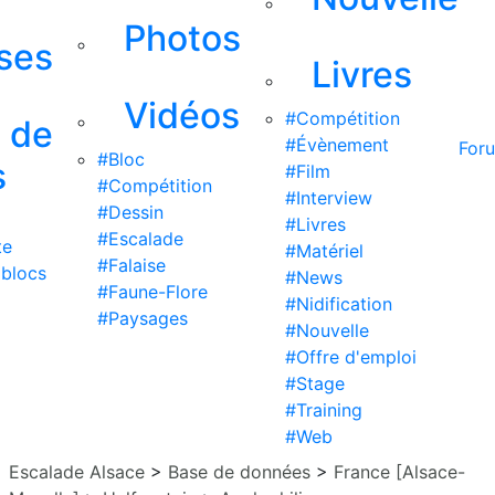
Photos
ises
Livres
Vidéos
#Compétition
s de
#Évènement
For
#Bloc
s
#Film
#Compétition
#Interview
#Dessin
#Livres
#Escalade
te
#Matériel
#Falaise
 blocs
#News
#Faune-Flore
#Nidification
#Paysages
#Nouvelle
#Offre d'emploi
#Stage
#Training
#Web
Escalade Alsace
>
Base de données
>
France [Alsace-