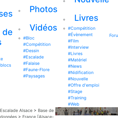
Photos
ises
Livres
Vidéos
#Compétition
s de
#Évènement
For
#Bloc
s
#Film
#Compétition
#Interview
#Dessin
#Livres
#Escalade
te
#Matériel
#Falaise
 blocs
#News
#Faune-Flore
#Nidification
#Paysages
#Nouvelle
#Offre d'emploi
#Stage
#Training
#Web
Escalade Alsace
>
Base de
données
>
France [Alsace-