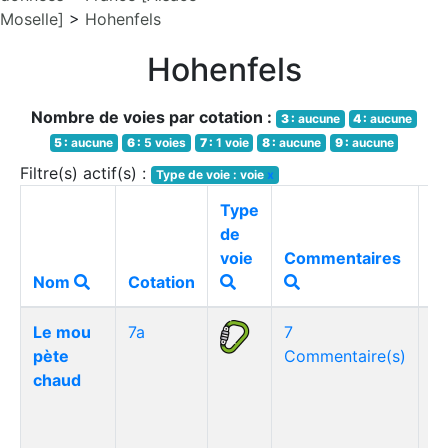
Moselle]
>
Hohenfels
Hohenfels
Nombre de voies par cotation :
3 :
aucune
4 :
aucune
5 :
aucune
6 :
5 voies
7 :
1 voie
8 :
aucune
9 :
aucune
Filtre(s) actif(s) :
Type de voie : voie
x
Type
de
voie
Commentaires
M
Nom
Cotation
Le mou
7a
7
pète
Commentaire(s)
chaud