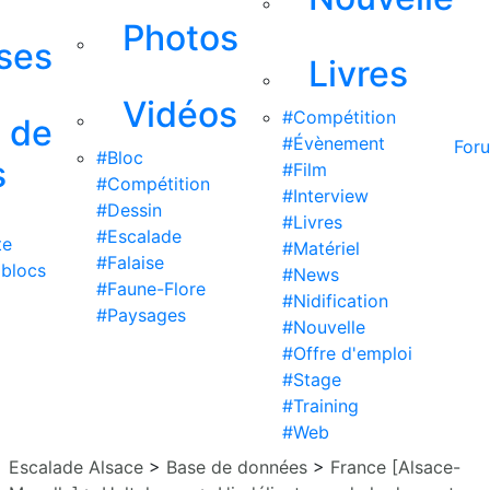
Photos
ises
Livres
Vidéos
#Compétition
s de
#Évènement
For
#Bloc
s
#Film
#Compétition
#Interview
#Dessin
#Livres
#Escalade
te
#Matériel
#Falaise
 blocs
#News
#Faune-Flore
#Nidification
#Paysages
#Nouvelle
#Offre d'emploi
#Stage
#Training
#Web
Escalade Alsace
>
Base de données
>
France [Alsace-