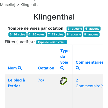
Moselle]
>
Klingenthal
Klingenthal
Nombre de voies par cotation :
3 :
aucune
4 :
aucune
5 :
16 voies
6 :
26 voies
7 :
13 voies
8 :
aucune
9 :
aucune
Filtre(s) actif(s) :
Type de voie : voie
x
Type
de
voie
Commentaires
Nom
Cotation
Le pied à
7c+
2
l'étrier
Commentaire(s)