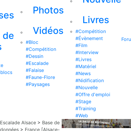
Photos
ises
Livres
Vidéos
#Compétition
s de
#Évènement
For
#Bloc
s
#Film
#Compétition
#Interview
#Dessin
#Livres
#Escalade
te
#Matériel
#Falaise
 blocs
#News
#Faune-Flore
#Nidification
#Paysages
#Nouvelle
#Offre d'emploi
#Stage
#Training
#Web
Escalade Alsace
>
Base de
données
>
France [Alsace-