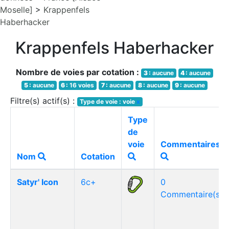
Moselle]
>
Krappenfels
Haberhacker
Krappenfels Haberhacker
Nombre de voies par cotation :
3 :
aucune
4 :
aucune
5 :
aucune
6 :
16 voies
7 :
aucune
8 :
aucune
9 :
aucune
Filtre(s) actif(s) :
Type de voie : voie
x
Type
de
voie
Commentaires
Nom
Cotation
Satyr' Icon
6c+
0
Commentaire(s)