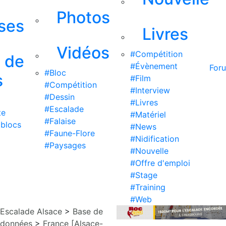
Photos
ises
Livres
Vidéos
#Compétition
s de
#Évènement
For
#Bloc
s
#Film
#Compétition
#Interview
#Dessin
#Livres
#Escalade
te
#Matériel
#Falaise
 blocs
#News
#Faune-Flore
#Nidification
#Paysages
#Nouvelle
#Offre d'emploi
#Stage
#Training
#Web
Escalade Alsace
>
Base de
données
>
France [Alsace-