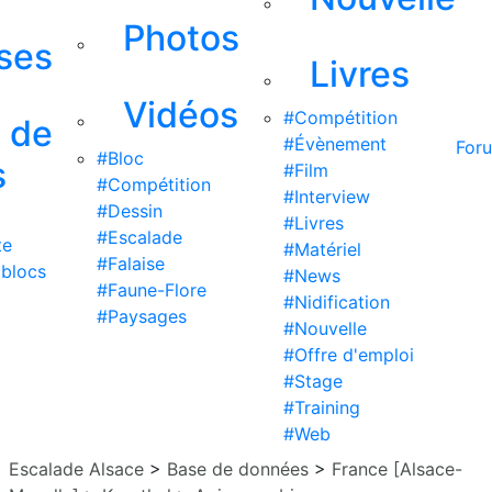
Photos
ises
Livres
Vidéos
#Compétition
s de
#Évènement
For
#Bloc
s
#Film
#Compétition
#Interview
#Dessin
#Livres
#Escalade
te
#Matériel
#Falaise
 blocs
#News
#Faune-Flore
#Nidification
#Paysages
#Nouvelle
#Offre d'emploi
#Stage
#Training
#Web
Escalade Alsace
>
Base de données
>
France [Alsace-