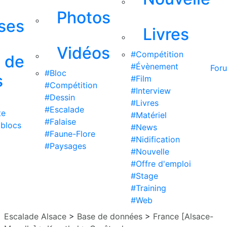
Photos
ises
Livres
Vidéos
#Compétition
s de
#Évènement
For
#Bloc
s
#Film
#Compétition
#Interview
#Dessin
#Livres
#Escalade
te
#Matériel
#Falaise
 blocs
#News
#Faune-Flore
#Nidification
#Paysages
#Nouvelle
#Offre d'emploi
#Stage
#Training
#Web
Escalade Alsace
>
Base de données
>
France [Alsace-