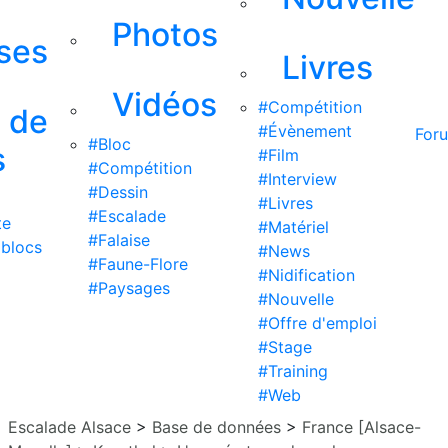
Photos
ises
Livres
Vidéos
#Compétition
s de
#Évènement
For
#Bloc
s
#Film
#Compétition
#Interview
#Dessin
#Livres
#Escalade
te
#Matériel
#Falaise
 blocs
#News
#Faune-Flore
#Nidification
#Paysages
#Nouvelle
#Offre d'emploi
#Stage
#Training
#Web
Escalade Alsace
>
Base de données
>
France [Alsace-