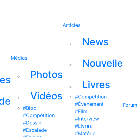
Rechercher
Articles
News
Médias
Nouvelle
Photos
ses
Livres
Vidéos
#Compétition
 de
#Évènement
Foru
#Bloc
#Film
#Compétition
#Interview
#Dessin
#Livres
#Escalade
#Matériel