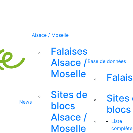
Alsace / Moselle
Falaises
Alsace /
Base de données
Moselle
Falai
Sites de
Sites
News
blocs
blocs
Alsace /
Liste
Moselle
complète