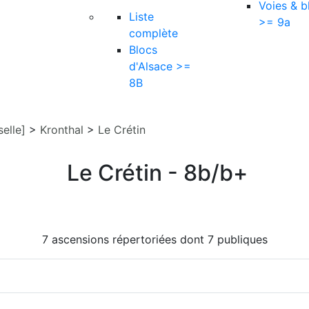
Voies & b
Liste
>= 9a
complète
Blocs
d'Alsace >=
8B
elle]
>
Kronthal
>
Le Crétin
Le Crétin - 8b/b+
7 ascensions répertoriées dont 7 publiques