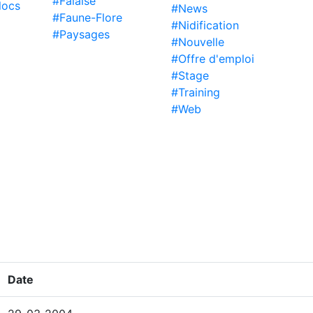
#Falaise
locs
#News
#Faune-Flore
#Nidification
#Paysages
#Nouvelle
#Offre d'emploi
#Stage
#Training
#Web
Date