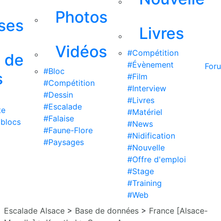
Photos
ises
Livres
Vidéos
#Compétition
s de
#Évènement
For
#Bloc
s
#Film
#Compétition
#Interview
#Dessin
#Livres
#Escalade
te
#Matériel
#Falaise
 blocs
#News
#Faune-Flore
#Nidification
#Paysages
#Nouvelle
#Offre d'emploi
#Stage
#Training
#Web
Escalade Alsace
>
Base de données
>
France [Alsace-