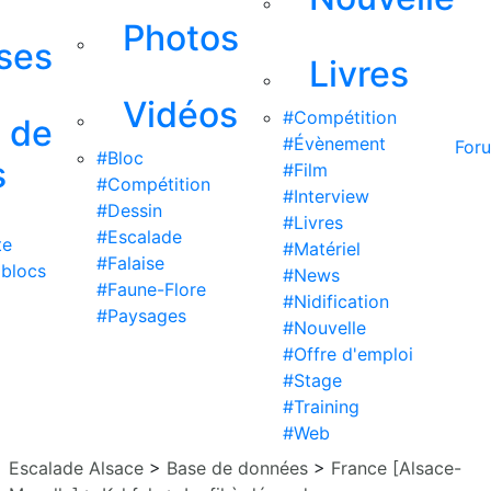
Photos
ises
Livres
Vidéos
#Compétition
s de
#Évènement
For
#Bloc
s
#Film
#Compétition
#Interview
#Dessin
#Livres
#Escalade
te
#Matériel
#Falaise
 blocs
#News
#Faune-Flore
#Nidification
#Paysages
#Nouvelle
#Offre d'emploi
#Stage
#Training
#Web
Escalade Alsace
>
Base de données
>
France [Alsace-