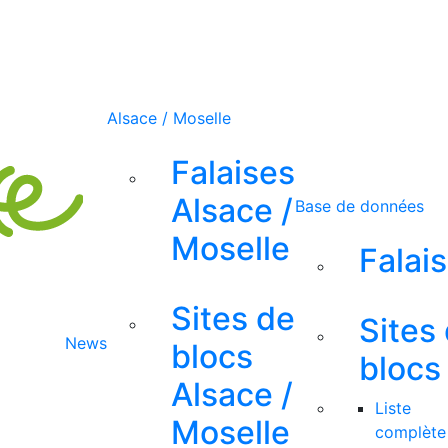
Alsace / Moselle
Falaises
Alsace /
Base de données
Moselle
Falai
Sites de
Sites
News
blocs
blocs
Alsace /
Liste
Moselle
complète