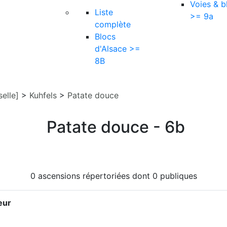
Voies & b
Liste
>= 9a
complète
Blocs
d'Alsace >=
8B
elle]
>
Kuhfels
>
Patate douce
Patate douce - 6b
0 ascensions répertoriées dont 0 publiques
eur