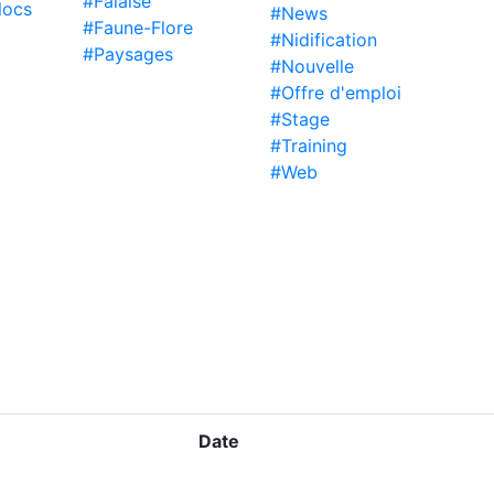
#Falaise
locs
#News
#Faune-Flore
#Nidification
#Paysages
#Nouvelle
#Offre d'emploi
#Stage
#Training
#Web
Date