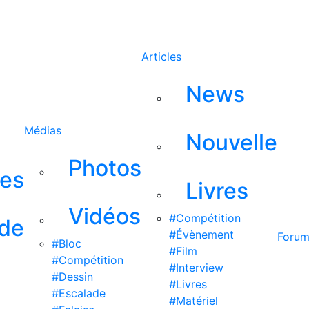
Rechercher
Articles
News
Médias
Nouvelle
Photos
ses
Livres
Vidéos
#Compétition
 de
#Évènement
Foru
#Bloc
#Film
#Compétition
#Interview
#Dessin
#Livres
#Escalade
#Matériel