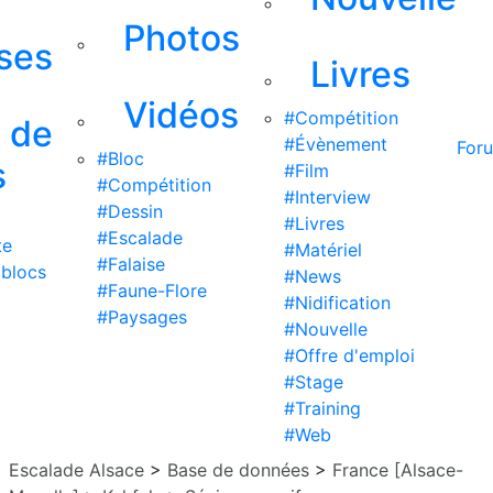
Photos
ises
Livres
Vidéos
#Compétition
s de
#Évènement
For
#Bloc
s
#Film
#Compétition
#Interview
#Dessin
#Livres
#Escalade
te
#Matériel
#Falaise
 blocs
#News
#Faune-Flore
#Nidification
#Paysages
#Nouvelle
#Offre d'emploi
#Stage
#Training
#Web
Escalade Alsace
>
Base de données
>
France [Alsace-