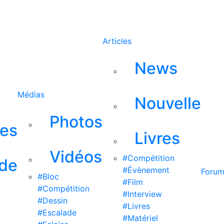
Rechercher
Articles
News
Médias
Nouvelle
Photos
ses
Livres
Vidéos
#Compétition
 de
#Évènement
Foru
#Bloc
#Film
#Compétition
#Interview
#Dessin
#Livres
#Escalade
#Matériel