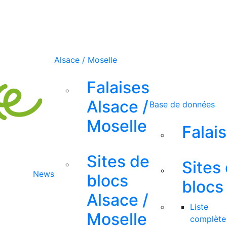
Alsace / Moselle
Falaises
Alsace /
Base de données
Moselle
Falai
Sites de
Sites
News
blocs
blocs
Alsace /
Liste
Moselle
complète