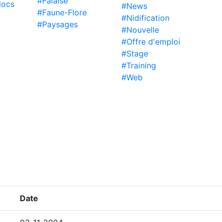
#Falaise
locs
#News
#Faune-Flore
#Nidification
#Paysages
#Nouvelle
#Offre d'emploi
#Stage
#Training
#Web
Date