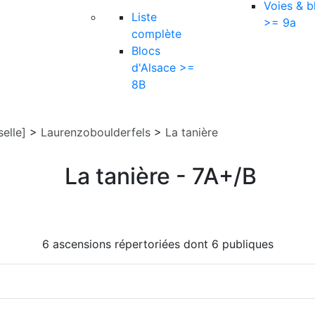
Voies & b
Liste
>= 9a
complète
Blocs
d'Alsace >=
8B
elle]
>
Laurenzoboulderfels
>
La tanière
La tanière - 7A+/B
6 ascensions répertoriées dont 6 publiques