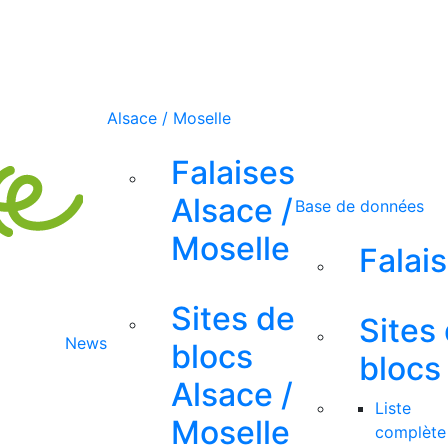
Alsace / Moselle
Falaises
Alsace /
Base de données
Moselle
Falai
Sites de
Sites
News
blocs
blocs
Alsace /
Liste
Moselle
complète