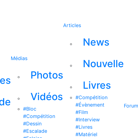
Rechercher
Articles
News
Médias
Nouvelle
Photos
ses
Livres
Vidéos
#Compétition
 de
#Évènement
Foru
#Bloc
#Film
#Compétition
#Interview
#Dessin
#Livres
#Escalade
#Matériel