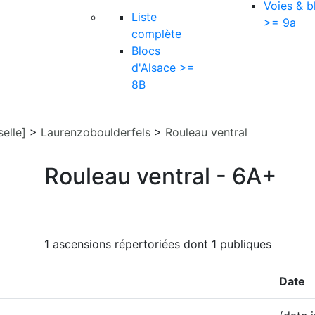
Voies & b
Liste
>= 9a
complète
Blocs
d'Alsace >=
8B
elle]
>
Laurenzoboulderfels
>
Rouleau ventral
Rouleau ventral - 6A+
1 ascensions répertoriées dont 1 publiques
Date