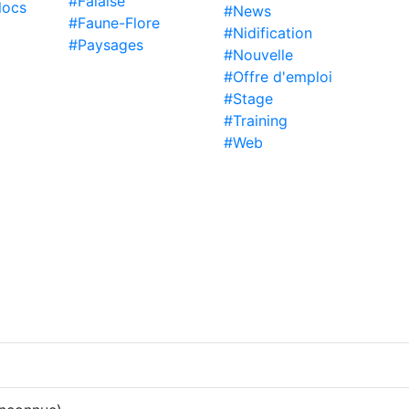
#Falaise
locs
#News
#Faune-Flore
#Nidification
#Paysages
#Nouvelle
#Offre d'emploi
#Stage
#Training
#Web