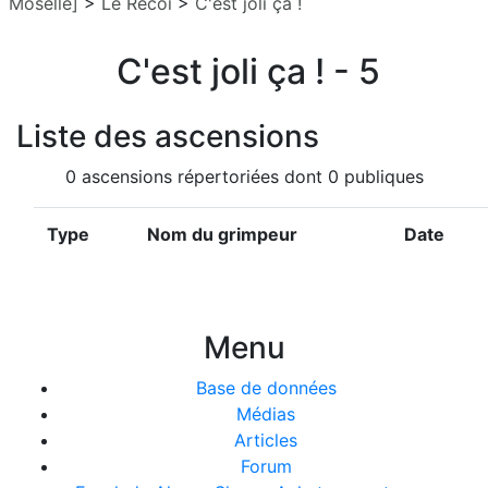
Moselle]
>
Le Recoi
>
C'est joli ça !
C'est joli ça ! - 5
Liste des ascensions
0 ascensions répertoriées dont 0 publiques
Type
Nom du grimpeur
Date
Menu
Base de données
Médias
Articles
Forum