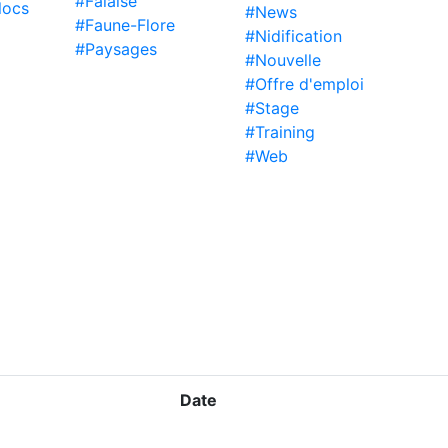
#Falaise
locs
#News
#Faune-Flore
#Nidification
#Paysages
#Nouvelle
#Offre d'emploi
#Stage
#Training
#Web
Date