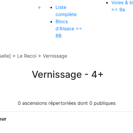
Voies & b
Liste
>= 9a
complète
Blocs
d'Alsace >=
8B
elle]
>
Le Recoi
>
Vernissage
Vernissage - 4+
0 ascensions répertoriées dont 0 publiques
eur