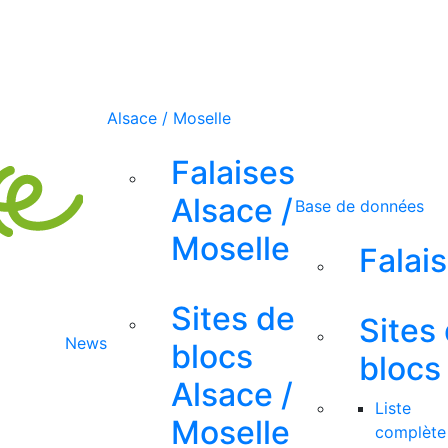
Alsace / Moselle
Falaises
Alsace /
Base de données
Moselle
Falai
Sites de
Sites
News
blocs
blocs
Alsace /
Liste
Moselle
complète