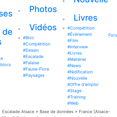
Photos
ises
Livres
Vidéos
#Compétition
s de
#Évènement
For
#Bloc
s
#Film
#Compétition
#Interview
#Dessin
#Livres
#Escalade
te
#Matériel
#Falaise
 blocs
#News
#Faune-Flore
#Nidification
#Paysages
#Nouvelle
#Offre d'emploi
#Stage
#Training
#Web
Escalade Alsace
>
Base de données
>
France [Alsace-