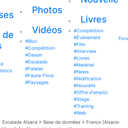
Photos
ises
Livres
Vidéos
#Compétition
s de
#Évènement
For
#Bloc
s
#Film
#Compétition
#Interview
#Dessin
#Livres
#Escalade
te
#Matériel
#Falaise
 blocs
#News
#Faune-Flore
#Nidification
#Paysages
#Nouvelle
#Offre d'emploi
#Stage
#Training
#Web
Escalade Alsace
>
Base de données
>
France [Alsace-