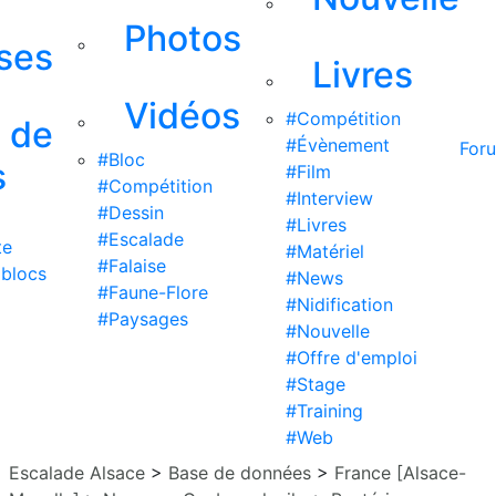
Photos
ises
Livres
Vidéos
#Compétition
s de
#Évènement
For
#Bloc
s
#Film
#Compétition
#Interview
#Dessin
#Livres
#Escalade
te
#Matériel
#Falaise
 blocs
#News
#Faune-Flore
#Nidification
#Paysages
#Nouvelle
#Offre d'emploi
#Stage
#Training
#Web
Escalade Alsace
>
Base de données
>
France [Alsace-