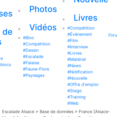
Photos
ises
Livres
Vidéos
#Compétition
s de
#Évènement
For
#Bloc
s
#Film
#Compétition
#Interview
#Dessin
#Livres
#Escalade
te
#Matériel
#Falaise
 blocs
#News
#Faune-Flore
#Nidification
#Paysages
#Nouvelle
#Offre d'emploi
#Stage
#Training
#Web
Escalade Alsace
>
Base de données
>
France [Alsace-