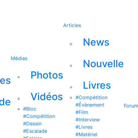
Rechercher
Articles
News
Médias
Nouvelle
Photos
ses
Livres
Vidéos
#Compétition
 de
#Évènement
Foru
#Bloc
#Film
#Compétition
#Interview
#Dessin
#Livres
#Escalade
#Matériel