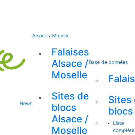
Alsace / Moselle
Falaises
Alsace /
Base de données
Moselle
Falai
Sites de
Sites
News
blocs
blocs
Alsace /
Liste
Moselle
complète