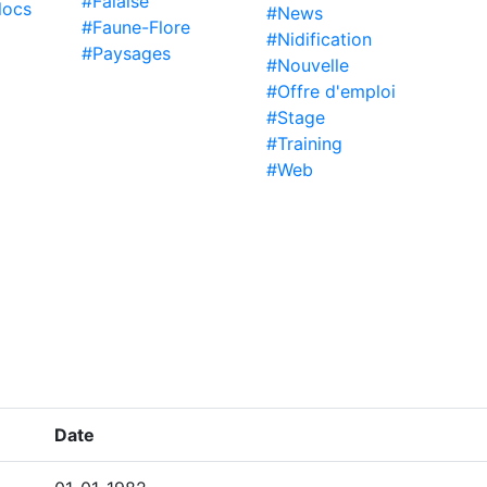
#Falaise
locs
#News
#Faune-Flore
#Nidification
#Paysages
#Nouvelle
#Offre d'emploi
#Stage
#Training
#Web
Date