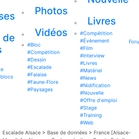
Photos
ises
Livres
Vidéos
#Compétition
s de
#Évènement
For
#Bloc
s
#Film
#Compétition
#Interview
#Dessin
#Livres
#Escalade
te
#Matériel
#Falaise
 blocs
#News
#Faune-Flore
#Nidification
#Paysages
#Nouvelle
#Offre d'emploi
#Stage
#Training
#Web
Escalade Alsace
>
Base de données
>
France [Alsace-