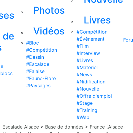
Photos
ises
Livres
Vidéos
#Compétition
s de
#Évènement
For
#Bloc
s
#Film
#Compétition
#Interview
#Dessin
#Livres
#Escalade
te
#Matériel
#Falaise
 blocs
#News
#Faune-Flore
#Nidification
#Paysages
#Nouvelle
#Offre d'emploi
#Stage
#Training
#Web
Escalade Alsace
>
Base de données
>
France [Alsace-