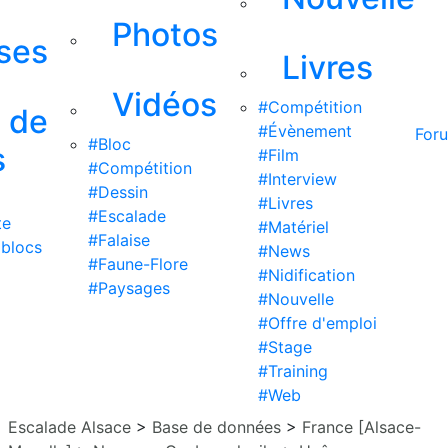
Photos
ises
Livres
Vidéos
#Compétition
s de
#Évènement
For
#Bloc
s
#Film
#Compétition
#Interview
#Dessin
#Livres
#Escalade
te
#Matériel
#Falaise
 blocs
#News
#Faune-Flore
#Nidification
#Paysages
#Nouvelle
#Offre d'emploi
#Stage
#Training
#Web
Escalade Alsace
>
Base de données
>
France [Alsace-