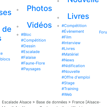
Photos
ises
Livres
Vidéos
#Compétition
s de
#Évènement
For
#Bloc
s
#Film
#Compétition
#Interview
#Dessin
#Livres
#Escalade
te
#Matériel
#Falaise
 blocs
#News
#Faune-Flore
#Nidification
#Paysages
#Nouvelle
#Offre d'emploi
#Stage
#Training
#Web
Escalade Alsace
>
Base de données
>
France [Alsace-