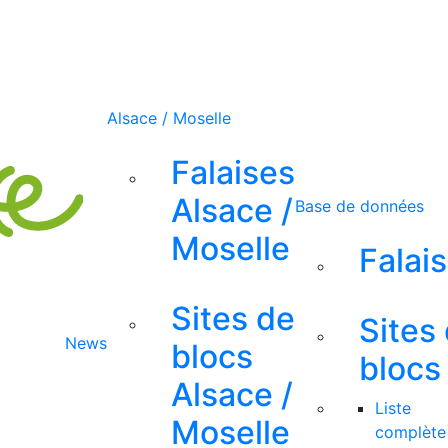
Alsace / Moselle
Falaises
Alsace /
Base de données
Moselle
Falai
Sites de
Sites
News
blocs
blocs
Alsace /
Liste
Moselle
complète