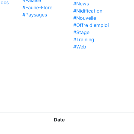
#Falaise
locs
#News
#Faune-Flore
#Nidification
#Paysages
#Nouvelle
#Offre d'emploi
#Stage
#Training
#Web
Date