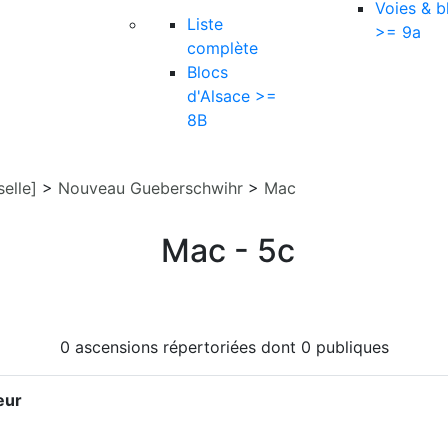
Voies & b
Liste
>= 9a
complète
Blocs
d'Alsace >=
8B
elle]
>
Nouveau Gueberschwihr
>
Mac
Mac - 5c
0 ascensions répertoriées dont 0 publiques
eur