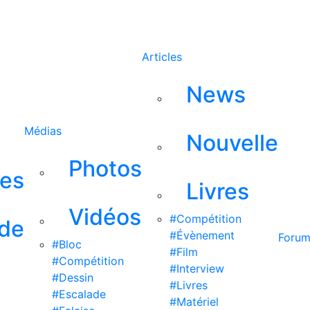
Rechercher
Articles
News
Médias
Nouvelle
Photos
ses
Livres
Vidéos
#Compétition
 de
#Évènement
Foru
#Bloc
#Film
#Compétition
#Interview
#Dessin
#Livres
#Escalade
#Matériel