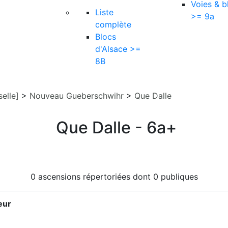
Voies & b
Liste
>= 9a
complète
Blocs
d'Alsace >=
8B
elle]
>
Nouveau Gueberschwihr
>
Que Dalle
Que Dalle - 6a+
0 ascensions répertoriées dont 0 publiques
eur