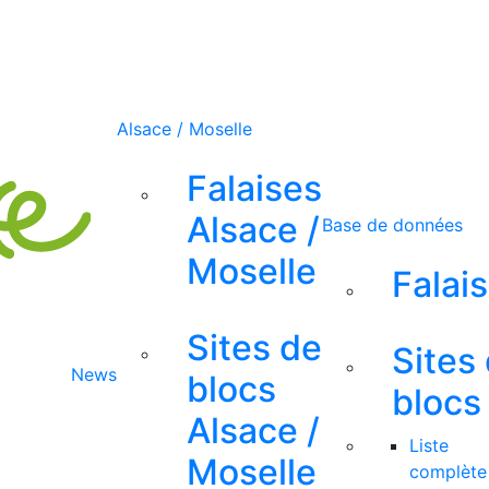
Alsace / Moselle
Falaises
Alsace /
Base de données
Moselle
Falai
Sites de
Sites
News
blocs
blocs
Alsace /
Liste
Moselle
complète