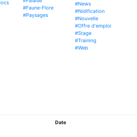
#Falaise
locs
#News
#Faune-Flore
#Nidification
#Paysages
#Nouvelle
#Offre d'emploi
#Stage
#Training
#Web
Date