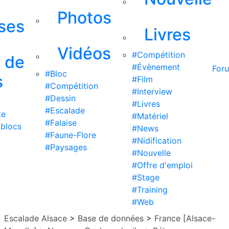
Photos
ises
Livres
Vidéos
#Compétition
s de
#Évènement
For
#Bloc
s
#Film
#Compétition
#Interview
#Dessin
#Livres
#Escalade
te
#Matériel
#Falaise
 blocs
#News
#Faune-Flore
#Nidification
#Paysages
#Nouvelle
#Offre d'emploi
#Stage
#Training
#Web
Escalade Alsace
>
Base de données
>
France [Alsace-