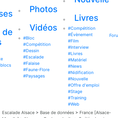
Photos
ises
Livres
Vidéos
#Compétition
s de
#Évènement
For
#Bloc
s
#Film
#Compétition
#Interview
#Dessin
#Livres
#Escalade
te
#Matériel
#Falaise
 blocs
#News
#Faune-Flore
#Nidification
#Paysages
#Nouvelle
#Offre d'emploi
#Stage
#Training
#Web
Escalade Alsace
>
Base de données
>
France [Alsace-