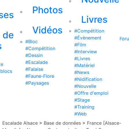
Photos
ises
Livres
Vidéos
#Compétition
s de
#Évènement
For
#Bloc
s
#Film
#Compétition
#Interview
#Dessin
#Livres
#Escalade
te
#Matériel
#Falaise
 blocs
#News
#Faune-Flore
#Nidification
#Paysages
#Nouvelle
#Offre d'emploi
#Stage
#Training
#Web
Escalade Alsace
>
Base de données
>
France [Alsace-