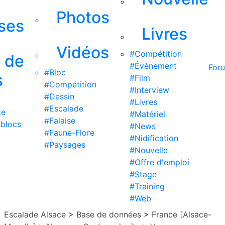
Photos
ises
Livres
Vidéos
#Compétition
s de
#Évènement
For
#Bloc
s
#Film
#Compétition
#Interview
#Dessin
#Livres
#Escalade
te
#Matériel
#Falaise
 blocs
#News
#Faune-Flore
#Nidification
#Paysages
#Nouvelle
#Offre d'emploi
#Stage
#Training
#Web
Escalade Alsace
>
Base de données
>
France [Alsace-