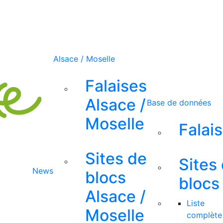
Alsace / Moselle
Falaises
Alsace /
Base de données
Moselle
Falai
Sites de
Sites
News
blocs
blocs
Alsace /
Liste
Moselle
complète