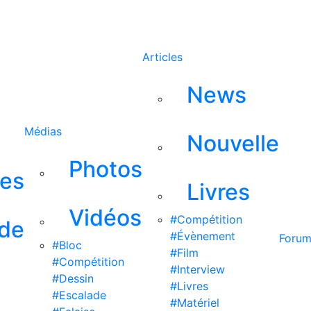
Rechercher
Articles
News
Médias
Nouvelle
Photos
ses
Livres
Vidéos
#Compétition
 de
#Évènement
Foru
#Bloc
#Film
#Compétition
#Interview
#Dessin
#Livres
#Escalade
#Matériel