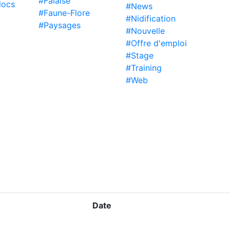
#Falaise
locs
#News
#Faune-Flore
#Nidification
#Paysages
#Nouvelle
#Offre d'emploi
#Stage
#Training
#Web
Date