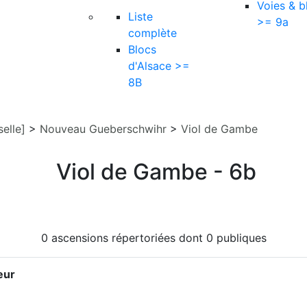
Voies & b
Liste
>= 9a
complète
Blocs
d'Alsace >=
8B
elle]
>
Nouveau Gueberschwihr
>
Viol de Gambe
Viol de Gambe - 6b
0 ascensions répertoriées dont 0 publiques
eur