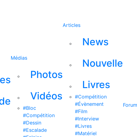
Rechercher
Articles
News
Médias
Nouvelle
Photos
ses
Livres
Vidéos
#Compétition
 de
#Évènement
Foru
#Bloc
#Film
#Compétition
#Interview
#Dessin
#Livres
#Escalade
#Matériel