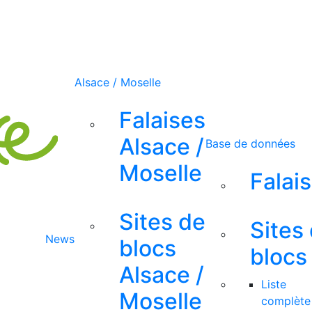
Alsace / Moselle
Falaises
Alsace /
Base de données
Moselle
Falai
Sites de
Sites
News
blocs
blocs
Alsace /
Liste
Moselle
complète