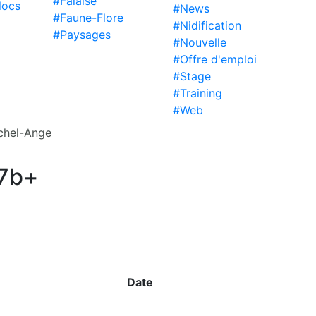
#Falaise
locs
#News
#Faune-Flore
#Nidification
#Paysages
#Nouvelle
#Offre d'emploi
#Stage
#Training
#Web
chel-Ange
 7b+
Date