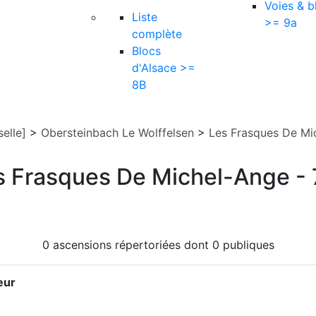
Voies & b
Liste
>= 9a
complète
Blocs
d'Alsace >=
8B
elle]
>
Obersteinbach Le Wolffelsen
>
Les Frasques De Mi
s Frasques De Michel-Ange -
0 ascensions répertoriées dont 0 publiques
eur