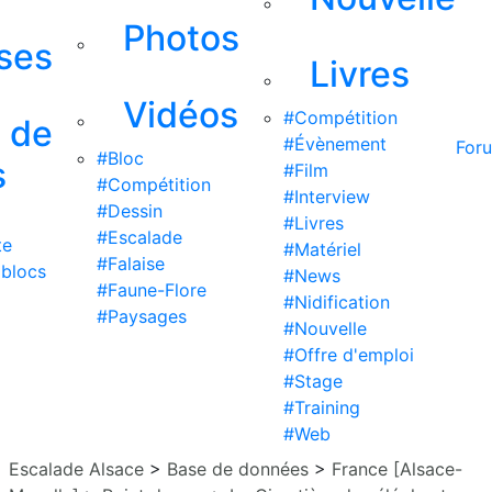
Photos
ises
Livres
Vidéos
#Compétition
s de
#Évènement
For
#Bloc
s
#Film
#Compétition
#Interview
#Dessin
#Livres
#Escalade
te
#Matériel
#Falaise
 blocs
#News
#Faune-Flore
#Nidification
#Paysages
#Nouvelle
#Offre d'emploi
#Stage
#Training
#Web
Escalade Alsace
>
Base de données
>
France [Alsace-