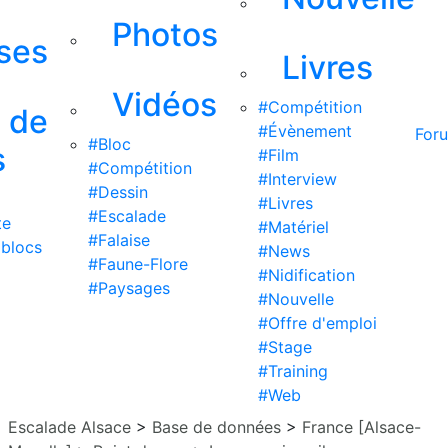
Photos
ises
Livres
Vidéos
#Compétition
s de
#Évènement
For
#Bloc
s
#Film
#Compétition
#Interview
#Dessin
#Livres
#Escalade
te
#Matériel
#Falaise
 blocs
#News
#Faune-Flore
#Nidification
#Paysages
#Nouvelle
#Offre d'emploi
#Stage
#Training
#Web
Escalade Alsace
>
Base de données
>
France [Alsace-