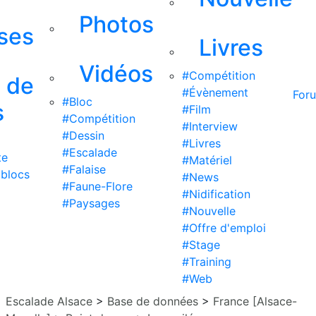
Photos
ises
Livres
Vidéos
#Compétition
s de
#Évènement
For
#Bloc
s
#Film
#Compétition
#Interview
#Dessin
#Livres
#Escalade
te
#Matériel
#Falaise
 blocs
#News
#Faune-Flore
#Nidification
#Paysages
#Nouvelle
#Offre d'emploi
#Stage
#Training
#Web
Escalade Alsace
>
Base de données
>
France [Alsace-