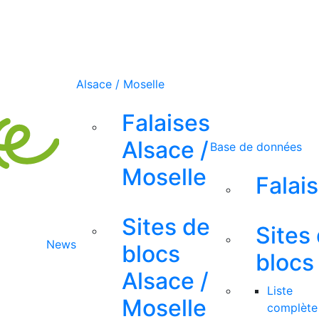
Alsace / Moselle
Falaises
Alsace /
Base de données
Moselle
Falai
Sites de
Sites
News
blocs
blocs
Alsace /
Liste
Moselle
complète