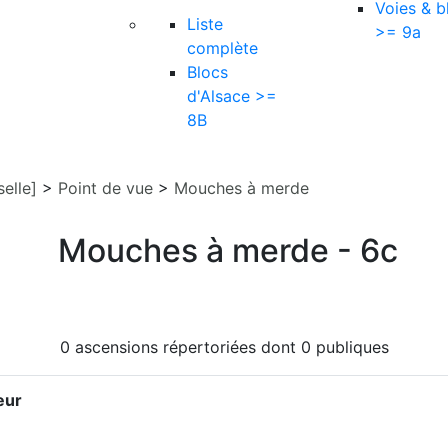
Voies & b
Liste
>= 9a
complète
Blocs
d'Alsace >=
8B
elle]
>
Point de vue
>
Mouches à merde
Mouches à merde - 6c
0 ascensions répertoriées dont 0 publiques
eur