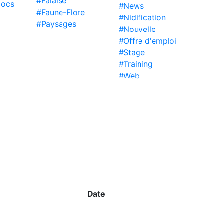
#Falaise
locs
#News
#Faune-Flore
#Nidification
#Paysages
#Nouvelle
#Offre d'emploi
#Stage
#Training
#Web
Date