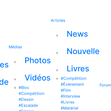
Rechercher
Articles
News
Médias
Nouvelle
Photos
ses
Livres
Vidéos
#Compétition
 de
#Évènement
Foru
#Bloc
#Film
#Compétition
#Interview
#Dessin
#Livres
#Escalade
#Matériel