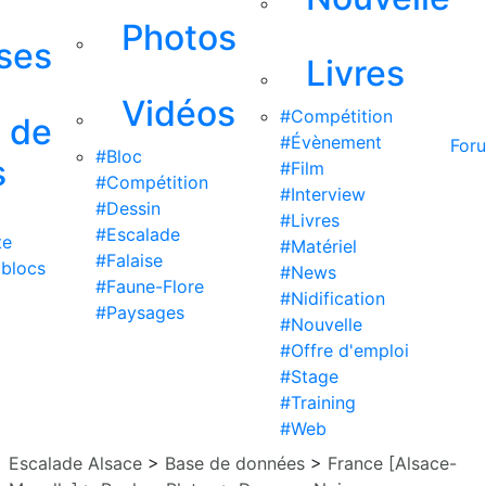
Photos
ises
Livres
Vidéos
#Compétition
s de
#Évènement
For
#Bloc
s
#Film
#Compétition
#Interview
#Dessin
#Livres
#Escalade
te
#Matériel
#Falaise
 blocs
#News
#Faune-Flore
#Nidification
#Paysages
#Nouvelle
#Offre d'emploi
#Stage
#Training
#Web
Escalade Alsace
>
Base de données
>
France [Alsace-