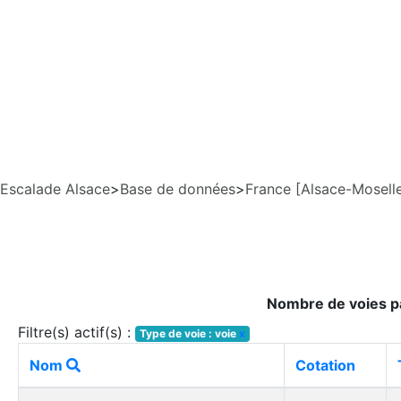
Escalade Alsace
>
Base de données
>
France [Alsace-Mosell
Nombre de voies pa
Filtre(s) actif(s) :
Type de voie : voie
x
Nom
Cotation