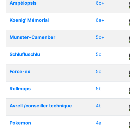
Ampélopsis
6c+
Koenig' Mémorial
6a+
Munster-Camenber
5c+
Schlufluschlu
5c
Force-ex
5c
Rollmops
5b
Avrell /conseiller technique
4b
Pokemon
4a