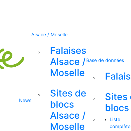
Alsace / Moselle
Falaises
Alsace /
Base de données
Moselle
Falai
Sites de
Sites
News
blocs
blocs
Alsace /
Liste
Moselle
complète