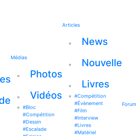
Rechercher
Articles
News
Médias
Nouvelle
Photos
ses
Livres
Vidéos
#Compétition
 de
#Évènement
Foru
#Bloc
#Film
#Compétition
#Interview
#Dessin
#Livres
#Escalade
#Matériel