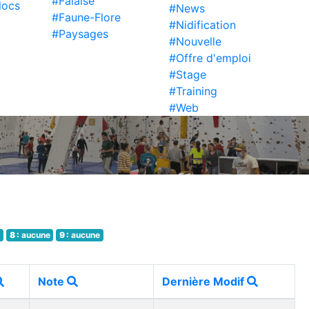
#Falaise
locs
#News
#Faune-Flore
#Nidification
#Paysages
#Nouvelle
#Offre d'emploi
#Stage
#Training
#Web
e
8 :
aucune
9 :
aucune
Note
Dernière Modif