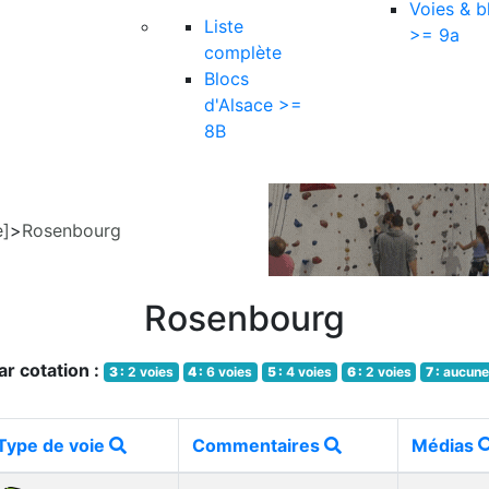
Voies & b
Liste
>= 9a
complète
Blocs
d'Alsace >=
8B
e]
>
Rosenbourg
Rosenbourg
r cotation :
3 :
2 voies
4 :
6 voies
5 :
4 voies
6 :
2 voies
7 :
aucun
Type de voie
Commentaires
Médias