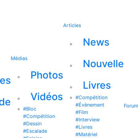
Rechercher
Articles
News
Médias
Nouvelle
Photos
ses
Livres
Vidéos
#Compétition
 de
#Évènement
Foru
#Bloc
#Film
#Compétition
#Interview
#Dessin
#Livres
#Escalade
#Matériel