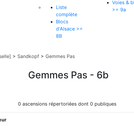
Voies & b
Liste
>= 9a
complète
Blocs
d'Alsace >=
8B
elle]
>
Sandkopf
>
Gemmes Pas
Gemmes Pas - 6b
0 ascensions répertoriées dont 0 publiques
eur