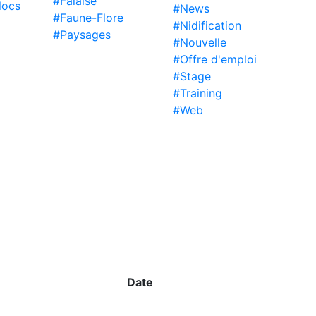
#Falaise
locs
#News
#Faune-Flore
#Nidification
#Paysages
#Nouvelle
#Offre d'emploi
#Stage
#Training
#Web
Date