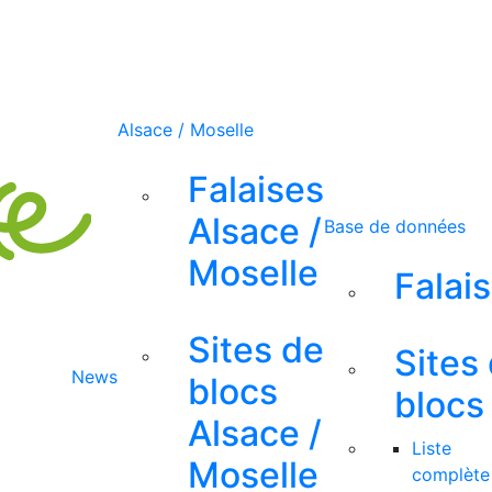
Alsace / Moselle
Falaises
Alsace /
Base de données
Moselle
Falai
Sites de
Sites
News
blocs
blocs
Alsace /
Liste
Moselle
complète